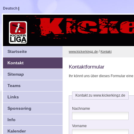
Deutsch
|
Startseite
/
www.kickerkingz.de
Kontakt
Kontakt
Kontaktformular
Sitemap
Ihr könnt uns über dieses Formular ein
Teams
Kontakt zu www.kickerkingz.de
Links
Sponsoring
Nachname
Info
Vorname
Kalender