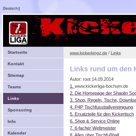
Deutsch
|
Startseite
/
www.kickerkingz.de
Links
Kontakt
Links rund um den 
Sitemap
Autor: root
14.09.2014
1.
www.kickerliga-bochum.de
Teams
2. Die
Homepage
der Shaolin So
Links
3. Shop, Regeln, Tische, Download
4. P4P Tischfussballvereinigung
Sponsoring
5. Ersatzteile für den Kickertisch
6. Shop & Service
Online
Info
7. 6-facher Weltmeister
Kalender
8. Alles über Tischfußball